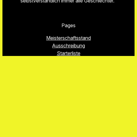
selbstverständlich immer alle Geschlechter.“
Pages
Meisterschaftsstand
Ausschreibung
Starterliste
Kontakt
Termine
Virtueller Aushang
Datenschutzerklärung
Impressum
Proudly powered by
WordPress